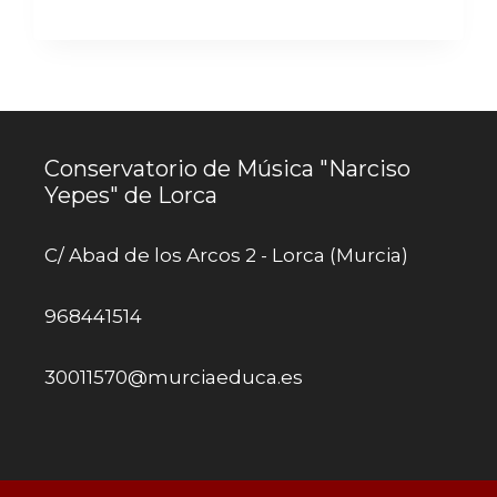
HORARIA
DE
VACANTES
SOBREVENIDAS
2026-
27
Conservatorio de Música "Narciso
Yepes" de Lorca
C/ Abad de los Arcos 2 - Lorca (Murcia)
968441514
30011570@murciaeduca.es