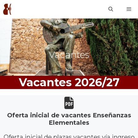
Saltar
al
contenido
Men
Vacantes
Vacantes 2026/27
Oferta inicial de vacantes Enseñanzas
Elementales
Oferta inicial de plazas vacantes vía ingreso