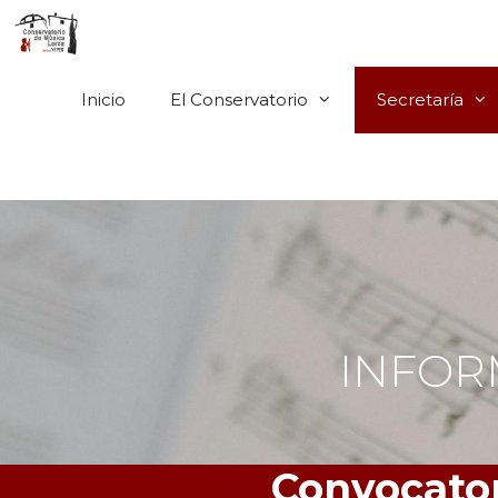
Saltar
al
contenido
Inicio
El Conservatorio
Secretaría
INFORM
Convocator